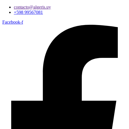
Ir
contacto@algeris.uy
al
+598 99567081
contenido
Facebook-f